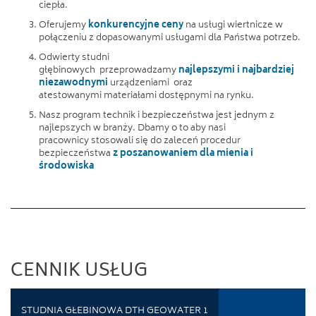
ciepła.
Oferujemy
konkurencyjne ceny
na usługi wiertnicze w
połączeniu z dopasowanymi usługami dla Państwa potrzeb.
Odwierty studni
głębinowych przeprowadzamy
najlepszymi i najbardziej
niezawodnymi
urządzeniami oraz
atestowanymi materiałami dostępnymi na rynku.
Nasz program technik i bezpieczeństwa jest jednym z
najlepszych w branży. Dbamy o to aby nasi
pracownicy stosowali się do zaleceń procedur
bezpieczeństwa
z poszanowaniem dla mienia i
środowiska
replica rolex
CENNIK USŁUG
STUDNIA GŁEBINOWA DTH GEOWATER 1