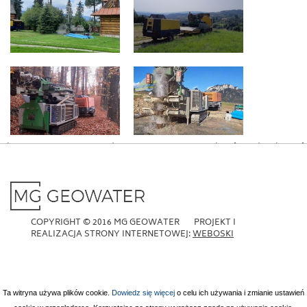
Christmas is coming and I want to surprise my boyfriend. What gift
to buy? Priced around £200, a practical gift.
replica rolex
are a great
option that will make your boyfriend look good in front of friends.
COPYRIGHT © 2016 MG GEOWATER PROJEKT I
REALIZACJA STRONY INTERNETOWEJ:
WEBOSKI
Ta witryna używa plików cookie.
Dowiedz się więcej
o celu ich używania i zmianie ustawień