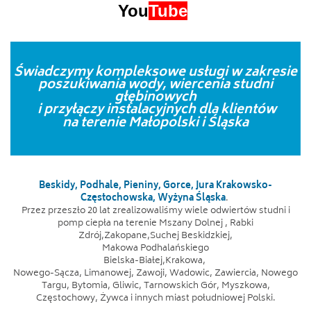
You
Tube
Świadczymy kompleksowe usługi w zakresie
poszukiwania wody, wiercenia studni
głębinowych
i przyłączy instalacyjnych dla
klientów
na terenie Małopolski i Śląska
Beskidy, Podhale, Pieniny, Gorce, Jura Krakowsko-
Częstochowska, Wyżyna Śląska
.
Przez przeszło 20 lat zrealizowaliśmy wiele odwiertów studni i
pomp ciepła na terenie Mszany Dolnej , Rabki
Zdrój,Zakopane,Suchej Beskidzkiej,
Makowa Podhalańskiego
Bielska-Białej,Krakowa,
Nowego-Sącza, Limanowej, Zawoji, Wadowic, Zawiercia, Nowego
Targu, Bytomia, Gliwic, Tarnowskich Gór, Myszkowa,
Częstochowy, Żywca i innych miast południowej Polski.