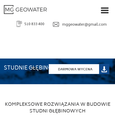
510 833 400
mggeowater@gmail.com
STUDNIE GŁĘBINOWE
DARMOWA WYCENA
KOMPLEKSOWE ROZWIĄZANIA W BUDOWIE
STUDNI GŁĘBINOWYCH