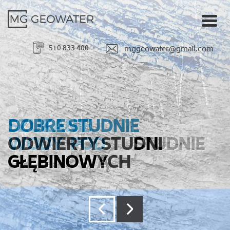
510 833 400
mggeowater@gmail.com
SZUKANIE
WODY POD
STUDNIE
GŁĘBINOWĄ
‹
›