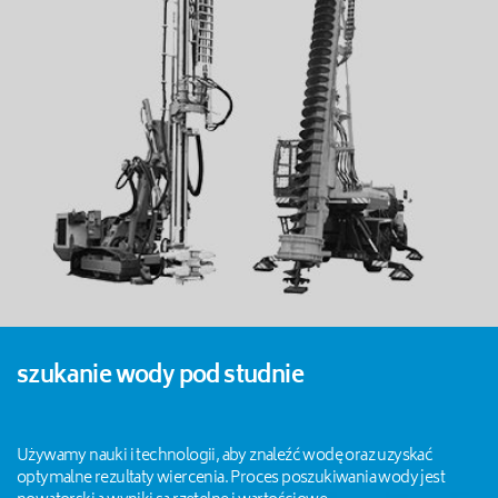
szukanie wody pod studnie
Używamy nauki i technologii, aby znaleźć wodę oraz uzyskać
optymalne rezultaty wiercenia. Proces poszukiwania wody jest