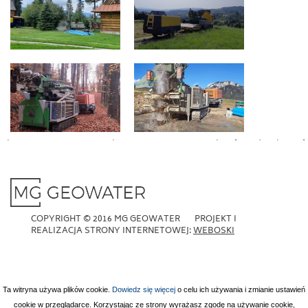
Christmas is coming and I want to surprise my boyfriend. What gift
to buy? Priced around £200, a practical gift.
replica rolex
are a great
option that will make your boyfriend look good in front of friends.
COPYRIGHT © 2016 MG GEOWATER PROJEKT I
REALIZACJA STRONY INTERNETOWEJ:
WEBOSKI
Ta witryna używa plików cookie.
Dowiedz się więcej
o celu ich używania i zmianie ustawień
cookie w przeglądarce. Korzystając ze strony wyrażasz zgodę na używanie cookie,