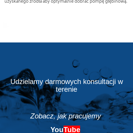
uzyskanego źródła aby optymalnie dobrać pompę głębinową.
Udzielamy darmowych konsultacji w
terenie
Zobacz, jak pracujemy
You
Tube